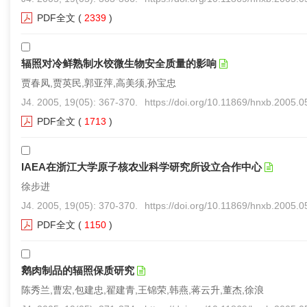
PDF全文
(
2339
)
辐照对冷鲜熟制水饺微生物安全质量的影响
贾春凤,贾英民,郭亚萍,高美须,孙宝忠
J4. 2005, 19(05): 367-370.
https://doi.org/10.11869/hnxb.2005.
PDF全文
(
1713
)
IAEA在浙江大学原子核农业科学研究所设立合作中心
徐步进
J4. 2005, 19(05): 370-370.
https://doi.org/10.11869/hnxb.2005.
PDF全文
(
1150
)
鹅肉制品的辐照保质研究
陈秀兰,曹宏,包建忠,翟建青,王锦荣,韩燕,蒋云升,董杰,徐浪