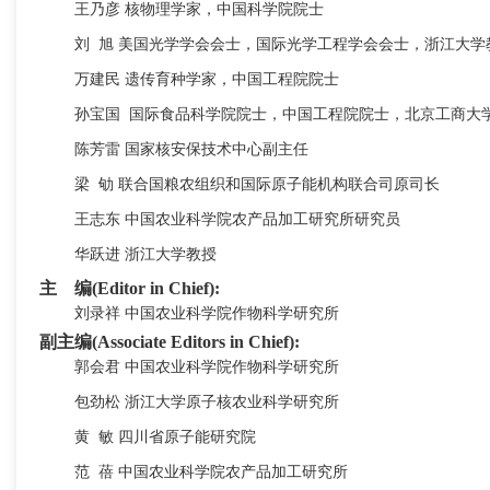
王乃彦
核物理学家，中国科学院院士
刘
旭
美国光学学会会士，国际光学工程学会会士，浙江大学
万建民
遗传育种学家
，
中国工程院院士
孙宝国
国际食品科学院院士，中国工程院院士，北京工商大
陈芳雷
国家核安保技术中心
副主任
梁
劬
联合国粮农组织和国际原子能机构联合
司原司长
王志东
中国农业科学院农产品加工研究所研究员
华跃进
浙江大学教授
主 编(Editor in Chief):
刘录祥
中国农业科学院作物科学研究所
副主编(Associate Editors in Chief):
郭会君
中国农业科学院作物科学研究所
包劲松
浙江大学原子核农业科学研究所
黄
敏
四川省原子能研究院
范
蓓
中国农业科学院农产品加工研究所