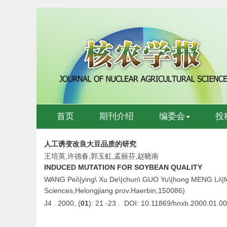
首页
期刊介绍
编委会
投
人工诱变改良大豆品质的研究
王培英,许德春,郭玉虹,孟丽芬,赵晓南
INDUCED MUTATION FOR SOYBEAN QUALITY
WANG Pei\|ying\ Xu De\|chun\ GUO Yu\|hong MENG Li\|fe
Sciences,Helongjiang prov.Haerbin,150086)
J4 . 2000, (
01
): 21 -23 . DOI: 10.11869/hnxb.2000.01.0