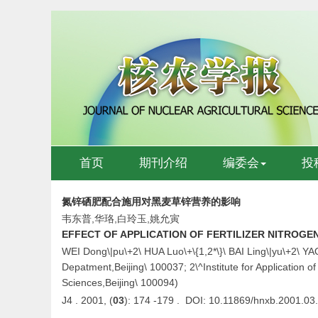
首页
期刊介绍
编委会
投
氮锌硒肥配合施用对黑麦草锌营养的影响
韦东普,华珞,白玲玉,姚允寅
EFFECT OF APPLICATION OF FERTILIZER NITROGE
WEI Dong\|pu\+2\ HUA Luo\+\{1,2*\}\ BAI Ling\|yu\+2\ YA
Depatment,Beijing\ 100037; 2\^Institute for Application 
Sciences,Beijing\ 100094)
J4 . 2001, (
03
): 174 -179 . DOI: 10.11869/hnxb.2001.03