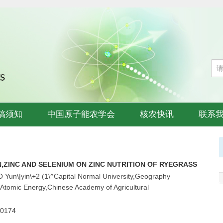
稿须知
中国原子能农学会
核农快讯
联系
N,ZINC AND SELENIUM ON ZINC NUTRITION OF RYEGRASS
O Yun\|yin\+2 (1\^Capital Normal University,Geography
of Atomic Energy,Chinese Academy of Agricultural
.0174