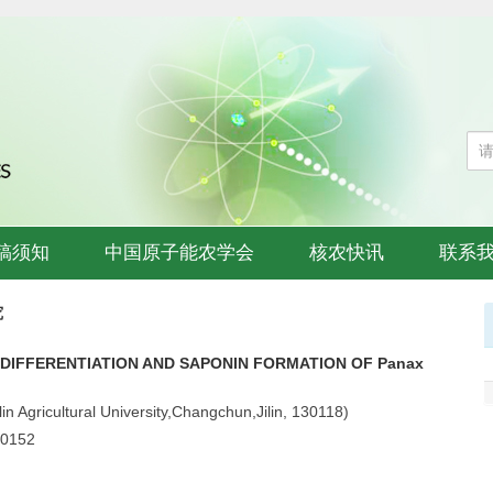
稿须知
中国原子能农学会
核农快讯
联系
究
DIFFERENTIATION AND SAPONIN FORMATION OF Panax
Agricultural University,Changchun,Jilin, 130118)
.0152