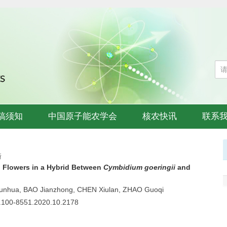
稿须知
中国原子能农学会
核农快讯
联系
琦
d Flowers in a Hybrid Between
Cymbidium goeringii
and
hunhua, BAO Jianzhong, CHEN Xiulan, ZHAO Guoqi
sn.100-8551.2020.10.2178