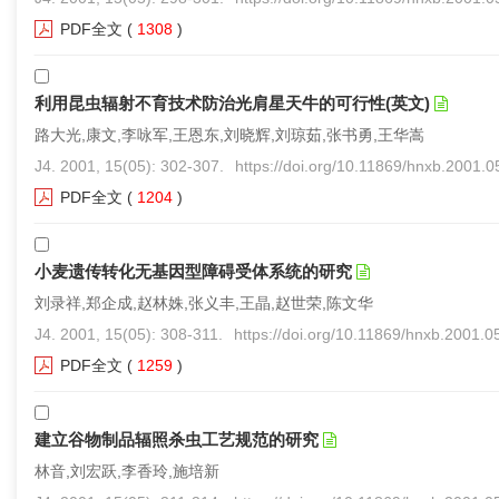
PDF全文
(
1308
)
利用昆虫辐射不育技术防治光肩星天牛的可行性(英文)
路大光,康文,李咏军,王恩东,刘晓辉,刘琼茹,张书勇,王华嵩
J4. 2001, 15(05): 302-307.
https://doi.org/10.11869/hnxb.2001.
PDF全文
(
1204
)
小麦遗传转化无基因型障碍受体系统的研究
刘录祥,郑企成,赵林姝,张义丰,王晶,赵世荣,陈文华
J4. 2001, 15(05): 308-311.
https://doi.org/10.11869/hnxb.2001.0
PDF全文
(
1259
)
建立谷物制品辐照杀虫工艺规范的研究
林音,刘宏跃,李香玲,施培新