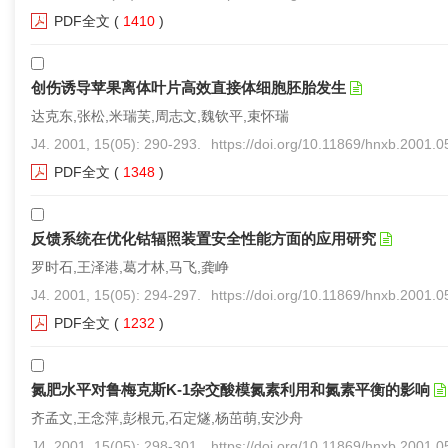
PDF全文
(
1410
)
创伤诱导苹果离体叶片高效直接体细胞胚胎发生
达克东,张松,米瑞芙,周志文,魏钦平,束怀瑞
J4. 2001, 15(05): 290-293.
https://doi.org/10.11869/hnxb.2001.
PDF全文
(
1348
)
反馈系统在优化钴辐照装置安全性能方面的应用研究
罗时石,王泽港,葛才林,马飞,龚峥
J4. 2001, 15(05): 294-297.
https://doi.org/10.11869/hnxb.2001.
PDF全文
(
1232
)
氮肥水平对鲁梅克斯K-1杂交酸模氮素利用和氮素平衡的影响
齐孟文,王念萍,彭根元,石定燧,杨茁萌,安沙舟
J4. 2001, 15(05): 298-301.
https://doi.org/10.11869/hnxb.2001.