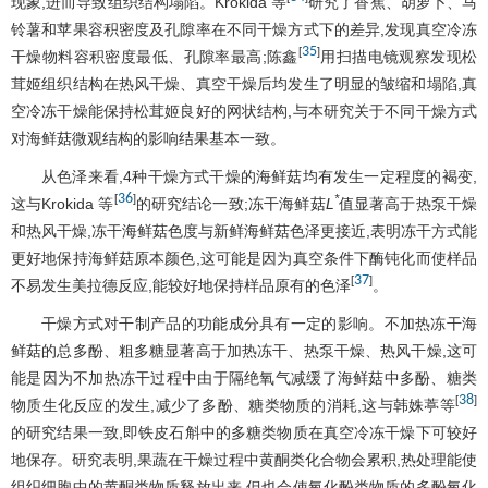
现象,进而导致组织结构塌陷。Krokida 等
研究了香蕉、胡萝卜、马
铃薯和苹果容积密度及孔隙率在不同干燥方式下的差异,发现真空冷冻
35
[
]
干燥物料容积密度最低、孔隙率最高;陈鑫
用扫描电镜观察发现松
茸姬组织结构在热风干燥、真空干燥后均发生了明显的皱缩和塌陷,真
空冷冻干燥能保持松茸姬良好的网状结构,与本研究关于不同干燥方式
对海鲜菇微观结构的影响结果基本一致。
从色泽来看,4种干燥方式干燥的海鲜菇均有发生一定程度的褐变,
36
[
]
*
这与Krokida 等
的研究结论一致;冻干海鲜菇
L
值显著高于热泵干燥
和热风干燥,冻干海鲜菇色度与新鲜海鲜菇色泽更接近,表明冻干方式能
更好地保持海鲜菇原本颜色,这可能是因为真空条件下酶钝化而使样品
37
[
]
不易发生美拉德反应,能较好地保持样品原有的色泽
。
干燥方式对干制产品的功能成分具有一定的影响。不加热冻干海
鲜菇的总多酚、粗多糖显著高于加热冻干、热泵干燥、热风干燥,这可
能是因为不加热冻干过程中由于隔绝氧气减缓了海鲜菇中多酚、糖类
38
[
]
物质生化反应的发生,减少了多酚、糖类物质的消耗,这与韩姝葶等
的研究结果一致,即铁皮石斛中的多糖类物质在真空冷冻干燥下可较好
地保存。研究表明,果蔬在干燥过程中黄酮类化合物会累积,热处理能使
组织细胞中的黄酮类物质释放出来,但也会使氧化酚类物质的多酚氧化