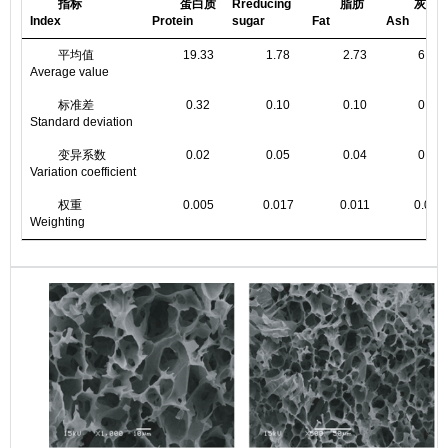
指标
蛋白质
Rreducing
脂肪
灰分
Index
Protein
sugar
Fat
Ash
平均值
19.33
1.78
2.73
6.90
Average value
标准差
0.32
0.10
0.10
0.18
Standard deviation
变异系数
0.02
0.05
0.04
0.03
Variation coefficient
权重
0.005
0.017
0.011
0.008
Weighting