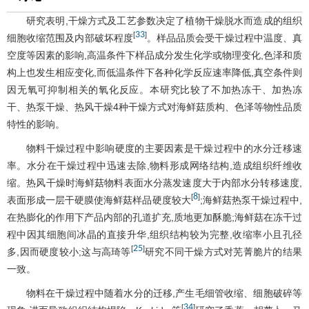
研究表明,干燥方式及工艺参数决定了植物干燥脱水而造成的组织
33
[
]
细胞收缩范围及内部破坏程度
。样品品质会受干燥过程中温度、真
空度等因素的影响,高温条件下样品成分发生化学或物理变化,色泽和质
构上也发生相应变化,而低温条件下各种化学反应速率降低,真空条件则
因无氧可抑制相关的氧化反应。本研究比较了不加热冻干、加热冻
干、热泵干燥、热风干燥4种干燥方式对海鲜菇质构、色泽等物性品质
特性的影响。
物料干燥过程中影响硬度的主要因素是干燥过程中的水分迁移速
率。水分在干燥过程中迅速去除,物料形成网络结构,造成组织纤维收
缩。热风干燥时海鲜菇物料表面水分蒸发速度大于内部水分转移速度,
8
[
]
表面形成一层干硬膜使海鲜菇样品硬度较大
;海鲜菇热泵干燥过程中,
在热膨化的作用下产品内部的孔道扩充,质地更加酥脆;海鲜菇在冻干过
程中因其细胞间冰晶的直接升华,组织结构较为完整,收缩率小且孔径
25
[
]
多,因而硬度较小;这与高琦等
研究不同干燥方式对芜菁脆片的结果
一致。
物料在干燥过程中随着水分的迁移,产生毛细管收缩、细胞破碎等
34
[
]