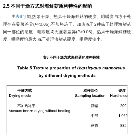
2.5 不同干燥方式对海鲜菇质构特性的影响
由
可知,热泵干燥、热风干燥海鲜菇的硬度、咀嚼度与冻干处
表5
理存在显著差异(
P
<0.05),不加热冻干、加热冻干2种冻干处理海鲜菇
同一部位的硬度、咀嚼度均无显著差异(
P
>0.05)。热风干燥海鲜菇硬
度、咀嚼度均最大,冻干处理海鲜菇硬度、咀嚼度较小。
表5 不同干燥方式海鲜菇的质构特性
Table 5 Texture properties of
Hypsizygus marmoreus
by different drying methods
干燥方式
取样部位
硬度
Drying mode
Sampling location
Hardness/g
不加热冻干
菇帽
209.94±
Vacuum freeze-drying without heating
中部
1 062.30
菇脚
835.37±