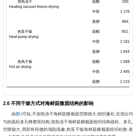
加热冻干
菇帽
200.77±
Heating vacuum freeze-drying
中部
1 176.42
菇脚
864.60±
热泵干燥
菇帽
952.24±
Heat pump drying
中部
2 181.96
菇脚
1 844.42
热风干燥
菇帽
1 089.54
Hot air drying
中部
2 485.49
菇脚
2 215.38
2.6 不同干燥方式对海鲜菇微观结构的影响
由
可知,不加热冻干海鲜菇横截面空隙很大,组织蓬松,呈现出均
图1
匀的疏松多孔蜂窝状结构;加热冻干海鲜菇横截面组织结构疏松、多孔,
空隙较大,局部有轻微的塌陷现象;热泵干燥海鲜菇横截面组织松散,有