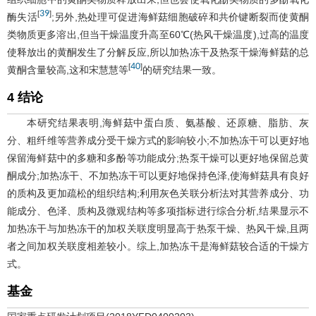
39
[
]
酶失活
;另外,热处理可促进海鲜菇细胞破碎和共价键断裂而使黄酮
类物质更多溶出,但当干燥温度升高至60℃(热风干燥温度),过高的温度
使释放出的黄酮发生了分解反应,所以加热冻干及热泵干燥海鲜菇的总
40
[
]
黄酮含量较高,这和宋慧慧等
的研究结果一致。
4 结论
本研究结果表明,海鲜菇中蛋白质、氨基酸、还原糖、脂肪、灰
分、粗纤维等营养成分受干燥方式的影响较小;不加热冻干可以更好地
保留海鲜菇中的多糖和多酚等功能成分;热泵干燥可以更好地保留总黄
酮成分;加热冻干、不加热冻干可以更好地保持色泽,使海鲜菇具有良好
的质构及更加疏松的组织结构;利用灰色关联分析法对其营养成分、功
能成分、色泽、质构及微观结构等多项指标进行综合分析,结果显示不
加热冻干与加热冻干的加权关联度明显高于热泵干燥、热风干燥,且两
者之间加权关联度相差较小。综上,加热冻干是海鲜菇较合适的干燥方
式。
基金