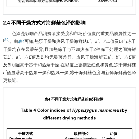
必需氨基酸/非必需氨基酸EAA/NEAA
0.84±0.03a
0
2.4 不同干燥方式对海鲜菇色泽的影响
色泽是影响产品消费者接受度和市场价值度的重要品质属性之一
32
[
]
*
*
。由
可知,热泵干燥和热风干燥海鲜菇
L
、
a
、△
E
值及BI与冻干
表4
干燥均存在显著差异,且加热冻干与不加热冻干2种冻干处理之间海鲜
*
*
*
*
菇
L
、
a
、△
E
值及BI均无显著差异。热风干燥海鲜菇
a
、
b
、△
E
值
及BI明显高于冻干和热泵干燥,在彩度上更接近红色和黄色,冻干海鲜菇
*
L
值显著高于热泵干燥和热风干燥,冻干海鲜菇色度与新鲜海鲜菇色泽
更接近。
表4 不同干燥方式海鲜菇的色泽指标
Table 4 Color indices of
Hypsizygus marmoreus
by
different drying methods
*
干燥方式
取样部位
L
值
*