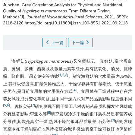
Junchen
.
Grey Correlation Analysis for Physical and Nutritional
Quality of
Hypsizygus marmoreus
From Different Drying
Methods[J].
Journal of Nuclear Agricultural Sciences
, 2021, 35(9):
2118-2126 https://doi.org/10.11869/j.issn.100-8551.2021.09.2118
上一篇
下一篇
海鲜菇(
Hypsizygus marmoreus
)又名蟹味菇、真姬菇,富含蛋白
质、黄酮、多糖、酚类以及微量元素等成分,具有抗氧化、消炎、抗肿
1
2
3
[
,
,
]
瘤、降血脂、调节免疫等功效
。鲜食海鲜菇的含水量高达85%以
上,其呼吸强度高,贮藏保鲜难度大。干燥保存具有贮藏期长、便于流通
4
[
]
等优点,是目前食用菌的常用保存方式
。食用菌在干燥过程中存在营
养及风味成分变化等问题,且不同干燥方式对产品品质影响程度也不同
5
6
7
[
,
]
[
]
。唐秋实等
研究发现不同干燥工艺对杏鲍菇品质和挥发性风味成
8
[
]
分有显著影响;李亚欢等
研究发现冷冻干燥的银耳质构品质和营养成
9
[
]
分最佳,其次是真空干燥,热风干燥的银耳品质最差;石芳等
研究发现
真空冷冻干燥能更好地保持松茸的色泽,微波真空干燥可较好地保留鲜