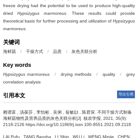
freeze drying had the potential to be used to produce high-quality
dried
Hypsizygus marmoreus.
These results could provide
theoretical basis for further processing and utilization of
Hypsizygus
marmoreus.
关键词
海鲜菇
/
干燥方式
/
品质
/
灰色关联分析
Key words
Hypsizygus marmoreus
/
drying methods
/
quality
/
grey
correlation analysis
导出引用
引用本文
赖谱富
,
汤葆莎
,
李怡彬
,
吴俐
,
翁敏劼
,
陈君琛
.
不同干燥方式制备
海鲜菇物性及营养品质的灰色关联分析[J]. 核农学报, 2021, 35(9):
2118-2126 https://doi.org/10.11869/j.issn.100-8551.2021.09.2118
LAI Pufu
,
TANG Baosha
,
LI Yibin
,
WU Li
,
WENG Minjie
,
CHEN