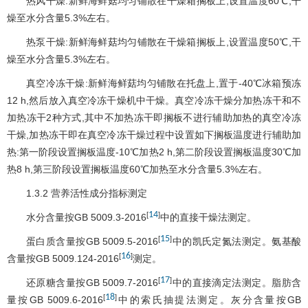
热风干燥:新鲜海鲜菇均匀铺散在干燥箱搁板上,设置温度60℃,干
燥至水分含量5.3%左右。
热泵干燥:新鲜海鲜菇均匀铺散在干燥箱搁板上,设置温度50℃,干
燥至水分含量5.3%左右。
真空冷冻干燥:新鲜海鲜菇均匀铺散在托盘上,置于-40℃冰箱预冻
12 h,然后放入真空冷冻干燥机中干燥。真空冷冻干燥分加热冻干和不
加热冻干2种方式,其中不加热冻干即搁板不进行辅助加热的真空冷冻
干燥,加热冻干即在真空冷冻干燥过程中设置如下搁板温度进行辅助加
热:第一阶段设置搁板温度-10℃加热2 h,第二阶段设置搁板温度30℃加
热8 h,第三阶段设置搁板温度60℃加热至水分含量5.3%左右。
1.3.2 营养活性成分指标测定
14
[
]
水分含量按GB 5009.3-2016
中的直接干燥法测定。
15
[
]
蛋白质含量按GB 5009.5-2016
中的凯氏定氮法测定。氨基酸
16
[
]
含量按GB 5009.124-2016
测定。
17
[
]
还原糖含量按GB 5009.7-2016
中的直接滴定法测定。脂肪含
18
[
]
量按GB 5009.6-2016
中的索氏抽提法测定。灰分含量按GB