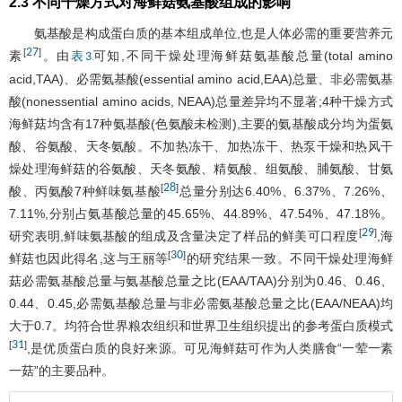
2.3 不同干燥方式对海鲜菇氨基酸组成的影响
氨基酸是构成蛋白质的基本组成单位,也是人体必需的重要营养元
27
[
]
素
。由
可知,不同干燥处理海鲜菇氨基酸总量(total amino
表3
acid,TAA)、必需氨基酸(essential amino acid,EAA)总量、非必需氨基
酸(nonessential amino acids, NEAA)总量差异均不显著;4种干燥方式
海鲜菇均含有17种氨基酸(色氨酸未检测),主要的氨基酸成分均为蛋氨
酸、谷氨酸、天冬氨酸。不加热冻干、加热冻干、热泵干燥和热风干
燥处理海鲜菇的谷氨酸、天冬氨酸、精氨酸、组氨酸、脯氨酸、甘氨
28
[
]
酸、丙氨酸7种鲜味氨基酸
总量分别达6.40%、6.37%、7.26%、
7.11%,分别占氨基酸总量的45.65%、44.89%、47.54%、47.18%。
29
[
]
研究表明,鲜味氨基酸的组成及含量决定了样品的鲜美可口程度
,海
30
[
]
鲜菇也因此得名,这与王丽等
的研究结果一致。不同干燥处理海鲜
菇必需氨基酸总量与氨基酸总量之比(EAA/TAA)分别为0.46、0.46、
0.44、0.45,必需氨基酸总量与非必需氨基酸总量之比(EAA/NEAA)均
大于0.7。均符合世界粮农组织和世界卫生组织提出的参考蛋白质模式
31
[
]
,是优质蛋白质的良好来源。可见海鲜菇可作为人类膳食“一荤一素
一菇”的主要品种。