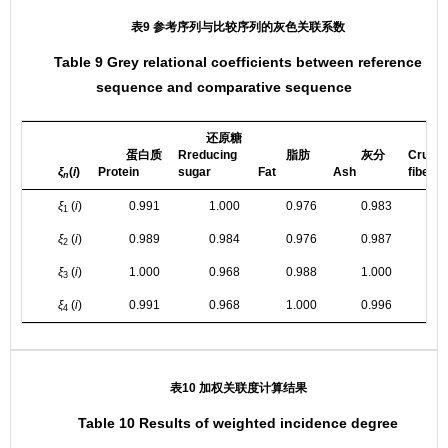
表9 参考序列与比较序列的灰色关联系数
Table 9 Grey relational coefficients between reference
sequence and comparative sequence
还原糖
粗
蛋白质
Rreducing
脂肪
灰分
Crude
ξ
(
i
)
Protein
sugar
Fat
Ash
fiber
n
ξ
(
i
)
0.991
1.000
0.976
0.983
0
1
ξ
(
i
)
0.989
0.984
0.976
0.987
0
2
ξ
(
i
)
1.000
0.968
0.988
1.000
1
3
ξ
(
i
)
0.991
0.968
1.000
0.996
0
4
表10 加权关联度计算结果
Table 10 Results of weighted incidence degree