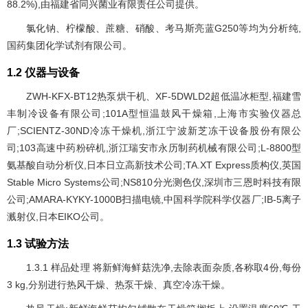
88.2%),由福建省同兴菌业有限责任公司提供。
氯化钠、柠檬酸、蔗糖、硝酸、考马斯亮蓝G250等均为分析纯,
国药集团化学试剂有限公司。
1.2 仪器与设备
ZWH-KFX-BT12热泵烘干机、XF-5DWLD2超低温冰柜型,福建雪
丰制冷设备有限公司;101A型恒温鼓风干燥箱,上海市实验仪器总
厂;SCIENTZ-30ND冷冻干燥机,浙江宁波新芝冻干设备股份有限公
司;103高速中药粉碎机,浙江瑞安市永历制药机械有限公司;L-8800型
氨基酸自动分析仪,日本日立高新技术公司;TA.XT Express质构仪,英国
Stable Micro Systems公司;NS810分光测色仪,深圳市三恩时科技有限
公司;AMARA-KYKY-1000B扫描电镜,中国科学院科学仪器厂;IB-5离子
溅射仪,日本EIKO公司。
1.3 试验方法
1.3.1 样品处理 将新鲜海鲜菇洗净,去除表面杂质,各称取4份,每份
3 kg,分别进行热风干燥、热泵干燥、真空冷冻干燥。