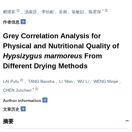
*
赖谱富
,
汤葆莎
,
李怡彬
,
吴俐
,
翁敏劼
,
陈君琛
+
作者信息
Grey Correlation Analysis for
Physical and Nutritional Quality of
Hypsizygus marmoreus
From
Different Drying Methods
LAI Pufu
,
TANG Baosha
,
LI Yibin
,
WU Li
,
WENG Minjie
,
*
CHEN Junchen
+
Author information
+
文章历史
摘要