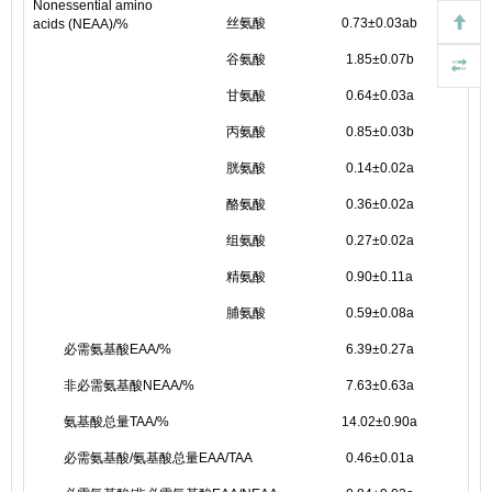
Nonessential amino
丝氨酸
0.73±0.03ab
0
acids (NEAA)/%
谷氨酸
1.85±0.07b
1
甘氨酸
0.64±0.03a
0
丙氨酸
0.85±0.03b
0
胱氨酸
0.14±0.02a
0
酪氨酸
0.36±0.02a
0
组氨酸
0.27±0.02a
0
精氨酸
0.90±0.11a
脯氨酸
0.59±0.08a
0
必需氨基酸EAA/%
6.39±0.27a
6
非必需氨基酸NEAA/%
7.63±0.63a
7
氨基酸总量TAA/%
14.02±0.90a
1
必需氨基酸/氨基酸总量EAA/TAA
0.46±0.01a
0