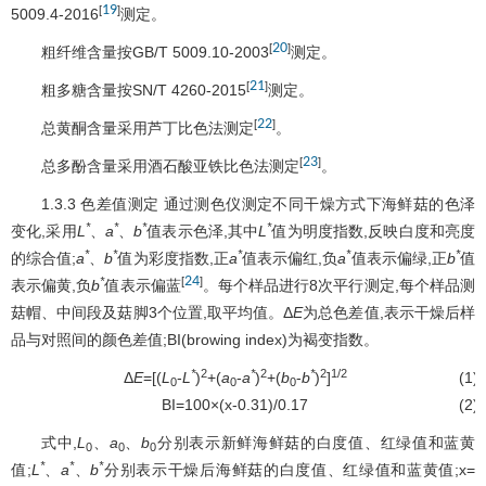
19
[
]
5009.4-2016
测定。
20
[
]
粗纤维含量按GB/T 5009.10-2003
测定。
21
[
]
粗多糖含量按SN/T 4260-2015
测定。
22
[
]
总黄酮含量采用芦丁比色法测定
。
23
[
]
总多酚含量采用酒石酸亚铁比色法测定
。
1.3.3 色差值测定 通过测色仪测定不同干燥方式下海鲜菇的色泽
*
*
*
*
变化,采用
L
、
a
、
b
值表示色泽,其中
L
值为明度指数,反映白度和亮度
*
*
*
*
*
的综合值;
a
、
b
值为彩度指数,正
a
值表示偏红,负
a
值表示偏绿,正
b
值
24
*
[
]
表示偏黄,负
b
值表示偏蓝
。每个样品进行8次平行测定,每个样品测
菇帽、中间段及菇脚3个位置,取平均值。Δ
E
为总色差值,表示干燥后样
品与对照间的颜色差值;BI(browing index)为褐变指数。
*
2
*
2
*
2
1/2
Δ
E
=[(
L
-
L
)
+(
a
-
a
)
+(
b
-
b
)
]
(1)
0
0
0
BI=100×(x-0.31)/0.17
(2)
式中,
L
、
a
、
b
分别表示新鲜海鲜菇的白度值、红绿值和蓝黄
0
0
0
*
*
*
值;
L
、
a
、
b
分别表示干燥后海鲜菇的白度值、红绿值和蓝黄值;x=