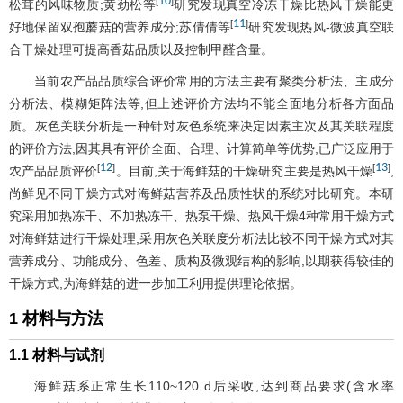
10
[
]
松茸的风味物质;黄劲松等
研究发现真空冷冻干燥比热风干燥能更
11
[
]
好地保留双孢蘑菇的营养成分;苏倩倩等
研究发现热风-微波真空联
合干燥处理可提高香菇品质以及控制甲醛含量。
当前农产品品质综合评价常用的方法主要有聚类分析法、主成分
分析法、模糊矩阵法等,但上述评价方法均不能全面地分析各方面品
质。灰色关联分析是一种针对灰色系统来决定因素主次及其关联程度
的评价方法,因其具有评价全面、合理、计算简单等优势,已广泛应用于
12
13
[
]
[
]
农产品品质评价
。目前,关于海鲜菇的干燥研究主要是热风干燥
,
尚鲜见不同干燥方式对海鲜菇营养及品质性状的系统对比研究。本研
究采用加热冻干、不加热冻干、热泵干燥、热风干燥4种常用干燥方式
对海鲜菇进行干燥处理,采用灰色关联度分析法比较不同干燥方式对其
营养成分、功能成分、色差、质构及微观结构的影响,以期获得较佳的
干燥方式,为海鲜菇的进一步加工利用提供理论依据。
1 材料与方法
1.1 材料与试剂
海鲜菇系正常生长110~120 d后采收,达到商品要求(含水率