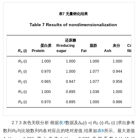
表7 无量纲化结果
Table 7 Results of nondimensionalization
还原糖
蛋白质
Rreducing
脂肪
灰分
Crude
R
(
i
)
Protein
sugar
Fat
Ash
fiber
n
R
(
i
)
1.000
1.000
1.000
1.000
0
R
(
i
)
0.970
1.000
1.077
0.944
1
R
(
i
)
0.965
0.947
1.077
0.958
2
R
(
i
)
1.000
0.895
1.038
1.000
3
R
(
i
)
0.970
0.895
1.000
0.986
4
2.7.3 灰色关联分析 根据
数据及Δ
(
i
) =|
R
(
i
)-
R
(
i
) |求出参考
表7
n
0
n
数列
R
与比较数列
R
各对应点的绝对差值,结果如
所示。最大差值
表8
0
i