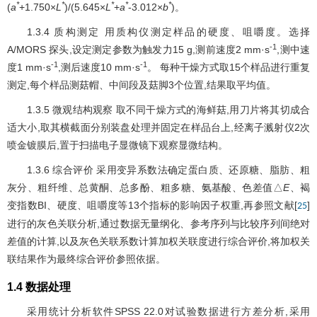
*
*
*
*
*
(
a
+1.750×
L
)/(5.645×
L
+
a
-3.012×
b
)。
1.3.4 质构测定 用质构仪测定样品的硬度、咀嚼度。选择
-1
A/MORS 探头,设定测定参数为触发力15 g,测前速度2 mm·s
,测中速
-1
-1
度1 mm·s
,测后速度10 mm·s
。 每种干燥方式取15个样品进行重复
测定,每个样品测菇帽、中间段及菇脚3个位置,结果取平均值。
1.3.5 微观结构观察 取不同干燥方式的海鲜菇,用刀片将其切成合
适大小,取其横截面分别装盘处理并固定在样品台上,经离子溅射仪2次
喷金镀膜后,置于扫描电子显微镜下观察显微结构。
1.3.6 综合评价 采用变异系数法确定蛋白质、还原糖、脂肪、粗
灰分、粗纤维、总黄酮、总多酚、粗多糖、氨基酸、色差值△
E
、褐
变指数BI、硬度、咀嚼度等13个指标的影响因子权重,再参照文献[
]
25
进行的灰色关联分析,通过数据无量纲化、参考序列与比较序列间绝对
差值的计算,以及灰色关联系数计算加权关联度进行综合评价,将加权关
联结果作为最终综合评价参照依据。
1.4 数据处理
采用统计分析软件SPSS 22.0对试验数据进行方差分析,采用