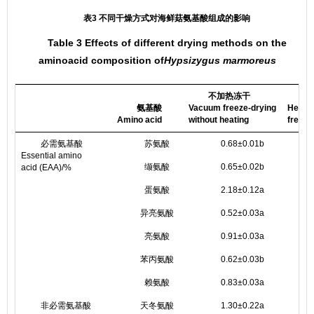
表3 不同干燥方式对海鲜菇氨基酸组成的影响
Table 3 Effects of different drying methods on the
aminoacid composition of
Hypsizygus marmoreus
不加热冻干
氨基酸
Vacuum freeze-drying
Heati
Amino acid
without heating
freeze
必需氨基酸
苏氨酸
0.68±0.01b
0
Essential amino
缬氨酸
0.65±0.02b
0
acid (EAA)/%
蛋氨酸
2.18±0.12a
2
异亮氨酸
0.52±0.03a
0
亮氨酸
0.91±0.03a
0
苯丙氨酸
0.62±0.03b
0
赖氨酸
0.83±0.03a
0
非必需氨基酸
天冬氨酸
1.30±0.22a
1