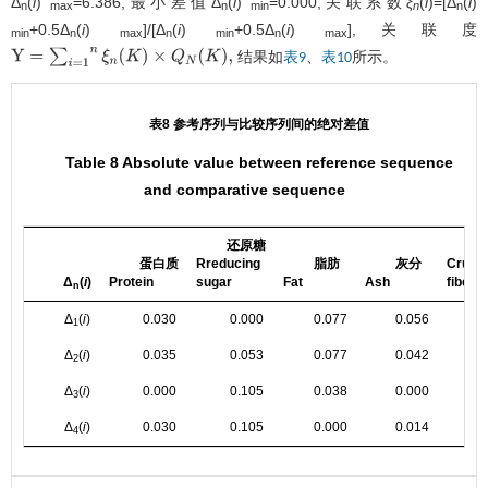
Δ
(
i
)
=6.386,最小差值Δ
(
i
)
=0.000,关联系数
ξ
(
i
)=[Δ
(
i
)
n
max
n
min
n
n
+0.5Δ
(
i
)
]/[Δ
(
i
)
+0.5Δ
(
i
)
],关联度
min
n
max
n
min
n
max
结果如
、
所示。
表9
表10
Y
=
∑
i
=
1
n
ξ
n
K
×
Q
N
K
,
表8 参考序列与比较序列间的绝对差值
Table 8 Absolute value between reference sequence
and comparative sequence
还原糖
蛋白质
Rreducing
脂肪
灰分
Crude
Δ
(
i
)
Protein
sugar
Fat
Ash
fiber
n
Δ
(
i
)
0.030
0.000
0.077
0.056
0
1
Δ
(
i
)
0.035
0.053
0.077
0.042
0
2
Δ
(
i
)
0.000
0.105
0.038
0.000
0
3
Δ
(
i
)
0.030
0.105
0.000
0.014
0
4