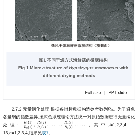
图1 不同干燥方式海鲜菇的微观结构
Fig.1 Micro-structure of
Hypsizygus marmoreus
with
different drying methods
Full size
|
PPT slide
2.7.2 无量纲化处理 根据各指标数据构造参考数列
R
。为了避免
0
各量纲的指数差异,按灰色系统理论方法统一对原始数据进行无量纲化
处理:
其中,
i
=1,2,3,4……
R
1
(
1
)
R
0
(
1
)
,
R
2
(
2
)
R
0
(
2
)
,
…
…
13,
n
=1,2,3,4,结果见
。
表7
R
n
(
i
)
R
0
(
i
)
…
…
,