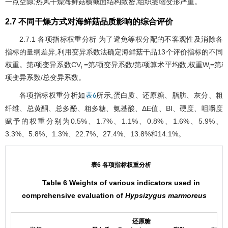
一点空隙;热风干燥海鲜菇横截面结构致密,组织萎缩变形严重。
2.7 不同干燥方式对海鲜菇品质影响的综合评价
2.7.1 各项指标权重分析 为了避免等权分配的不客观性及消除各
指标的量纲差异,利用变异系数法确定海鲜菇干品13个评价指标的不同
权重。第
i
项变异系数CV
=第
i
项变异系数/第
i
项算术平均数,权重W
=第
i
i
i
项变异系数/总变异系数。
各项指标权重分析如
所示,蛋白质、还原糖、脂肪、灰分、粗
表6
纤维、总黄酮、总多酚、粗多糖、氨基酸、ΔE值、BI、硬度、咀嚼度
赋予的权重分别为0.5%、1.7%、1.1%、0.8%、1.6%、5.9%、
3.3%、5.8%、1.3%、22.7%、27.4%、13.8%和14.1%。
表6 各项指标权重分析
Table 6 Weights of various indicators used in
comprehensive evaluation of
Hypsizygus marmoreus
还原糖