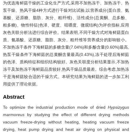
为优选海鲜菇干燥的工业化生产方式,采用不加热冻干、加热冻干、热
泵干燥、热风干燥4种方式进行干燥对比试验,以营养成分(蛋白质、氨
基酸、还原糖、脂肪、灰分、粗纤维)、活性成分(总黄酮、总多酚、
粗多糖)、物性特征(色泽、硬度、咀嚼度、微观结构)为评价指标,应用
灰色关联分析法进行综合评价。结果表明,不同干燥方式对海鲜菇蛋白
质、氨基酸、还原糖、脂肪、灰分、粗纤维等营养成分的影响较小。
不加热冻干条件下海鲜菇的多糖含量(7.04%)和多酚含量(0.60%)最高,
热泵干燥条件下海鲜菇的总黄酮含量最高(0.43%),冻干处理后海鲜茹
的色泽、质构特征和组织结构较好。灰色关联度分析结果显示,不加热
冻干及加热冻干海鲜菇品质较好,热风干燥品质最差。综合考虑,加热冻
干是海鲜菇较合适的干燥方式。本研究结果为海鲜菇的进一步加工利
用提供了理论依据。
Abstract
To optimize the industrial production mode of dried
Hypsizygus
marmoreus
by studying the effect of different drying methods
vacuum freeze-drying without heating, heating vacuum freeze
drying, heat pump drying and heat air drying on physical and