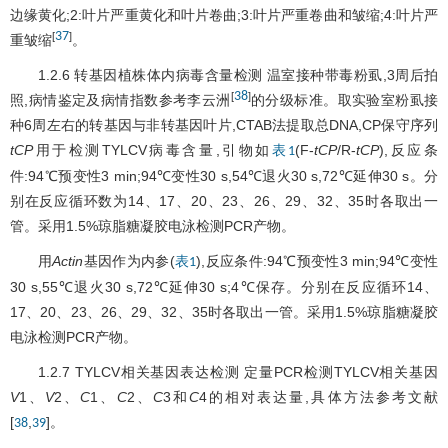
边缘黄化;2:叶片严重黄化和叶片卷曲;3:叶片严重卷曲和皱缩;4:叶片严
37
[
]
重皱缩
。
1.2.6 转基因植株体内病毒含量检测 温室接种带毒粉虱,3周后拍
38
[
]
照,病情鉴定及病情指数参考李云洲
的分级标准。取实验室粉虱接
种6周左右的转基因与非转基因叶片,CTAB法提取总DNA,CP保守序列
tCP
用于检测TYLCV病毒含量,引物如
(F-
tCP
/R-
tCP
),反应条
表1
件:94℃预变性3 min;94℃变性30 s,54℃退火30 s,72℃延伸30 s。分
别在反应循环数为14、17、20、23、26、29、32、35时各取出一
管。采用1.5%琼脂糖凝胶电泳检测PCR产物。
用
Actin
基因作为内参(
),反应条件:94℃预变性3 min;94℃变性
表1
30 s,55℃退火30 s,72℃延伸30 s;4℃保存。分别在反应循环14、
17、20、23、26、29、32、35时各取出一管。采用1.5%琼脂糖凝胶
电泳检测PCR产物。
1.2.7 TYLCV相关基因表达检测 定量PCR检测TYLCV相关基因
V
1、
V
2、
C
1、
C
2、
C
3和
C
4的相对表达量,具体方法参考文献
[
,
]。
38
39