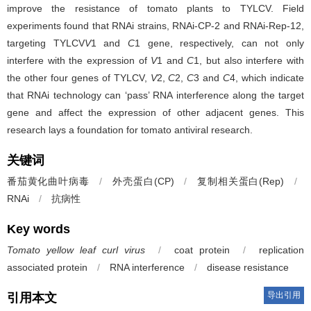
improve the resistance of tomato plants to TYLCV. Field
experiments found that RNAi strains, RNAi-CP-2 and RNAi-Rep-12,
targeting TYLCV
V
1 and
C
1 gene, respectively, can not only
interfere with the expression of
V
1 and
C
1, but also interfere with
the other four genes of TYLCV,
V
2,
C
2,
C
3 and
C
4, which indicate
that RNAi technology can ‘pass’ RNA interference along the target
gene and affect the expression of other adjacent genes. This
research lays a foundation for tomato antiviral research.
关键词
番茄黄化曲叶病毒
/
外壳蛋白(CP)
/
复制相关蛋白(Rep)
/
RNAi
/
抗病性
Key words
Tomato yellow leaf curl virus
/
coat protein
/
replication
associated protein
/
RNA interference
/
disease resistance
导出引用
引用本文