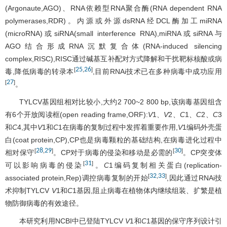
(Argonaute,AGO)、RNA依赖型RNA聚合酶(RNA dependent RNA
polymerases,RDR)。内源或外源dsRNA经DCL酶加工miRNA
(microRNA)或siRNA(small interference RNA),miRNA或siRNA与
AGO结合形成RNA沉默复合体(RNA-induced silencing
complex,RISC),RISC通过碱基互补配对方式降解和干扰靶标核酸或病
25
26
[
,
]
毒,降低病毒的转录本
,目前RNAi技术已在多种病毒中成功应用
27
[
]
。
TYLCV基因组相对比较小,大约2 700~2 800 bp,该病毒基因组含
有6个开放阅读框(open reading frame,ORF):
V
1、
V
2、
C
1、
C
2、
C
3
和
C
4,其中
V
1和
C
1在病毒的复制过程中发挥着重要作用,
V
1编码外壳蛋
白(coat protein,CP),CP也是病毒颗粒的基础结构,在病毒进化过程中
28
29
30
[
,
]
[
]
相对保守
。CP对于病毒的侵染和移动是必需的
。CP突变体
31
[
]
可以影响病毒的侵染
。
C
1编码复制相关蛋白(replication-
32
33
[
,
]
associated protein,Rep)调控病毒复制的开始
,因此通过RNAi技
术抑制TYLCV
V
1和
C
1基因,阻止病毒在植物体内继续组装、扩繁是植
物防御病毒的有效途径。
本研究利用NCBI中已登陆TYLCV
V
1和
C
1基因的保守序列设计引