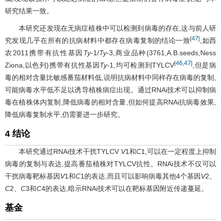
研究结果一致。
本研究还发现在无病症植株中可以检测到病毒的存在,这与前人研
47
[
]
究发现几乎在所有的抗病材料中都存在病毒复制的结论一致
,如西
农2011携带有抗性基因
Ty
-1/
Ty
-3,商业品种(3761,A.B.seeds,Ness
46
47
[
,
]
Ziona,以色列)携带有抗性基因
Ty
-1,均可检测到TYLCV
,但是病
毒的相对含量比敏感番茄材料低,说明抗病材料中同样存在病毒的复制,
可能病毒水平低不足以诱导植株病症出现。通过RNAi技术可以抑制病
毒在植株体内复制,降低病毒的相对含量,但如何提高RNAi抗病毒效果,
降低病毒复制水平,仍需要进一步研究。
4 结论
本研究通过RNAi技术干扰TYLCV
V
1和
C
1,可以在一定程度上抑制
病毒的复制与表达,提高番茄植株对TYLCV抗性。RNAi技术不仅可以
干扰病毒靶标基因
V
1和
C
1的表达,而且可以影响病毒其他4个基因
V
2、
C
2、
C
3和
C
4的表达,暗示RNAi技术可以在靶标基因附近传递蔓延。
基金