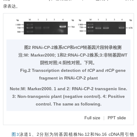
录表达。
图2 RNAi-CP-2株系
tCP
和
rtCP
转基因片段转录检测
注:M: Marker2000; 1和2:RNAi-CP-2株系;3:非转基因WT
阴性对照;4:阳性对照。下同。
Fig.2 Transcription detection of
tCP
and
rtCP
gene
fragment in RNAi-CP-2 plant
Note:M: Marker2000. 1 and 2: RNAi-CP-2 transgenic line.
3: Non-transgenic plant (negative control). 4: Positive
control. The same as following.
Full size
|
PPT slide
泳道1、2分别为转基因植株No.12和No.16 cDNA用引物
图3