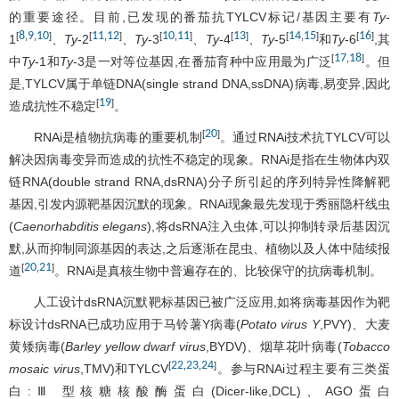
的重要途径。目前,已发现的番茄抗TYLCV标记/基因主要有
Ty
-
8
9
10
11
12
10
11
13
14
15
16
[
,
,
]
[
,
]
[
,
]
[
]
[
,
]
[
]
1
、
Ty
-2
、
Ty
-3
、
Ty
-4
、
Ty
-5
和
Ty
-6
,其
17
18
[
,
]
中
Ty
-1和
Ty
-3是一对等位基因,在番茄育种中应用最为广泛
。但
是,TYLCV属于单链DNA(single strand DNA,ssDNA)病毒,易变异,因此
19
[
]
造成抗性不稳定
。
20
[
]
RNAi是植物抗病毒的重要机制
。通过RNAi技术抗TYLCV可以
解决因病毒变异而造成的抗性不稳定的现象。RNAi是指在生物体内双
链RNA(double strand RNA,dsRNA)分子所引起的序列特异性降解靶
基因,引发内源靶基因沉默的现象。RNAi现象最先发现于秀丽隐杆线虫
(
Caenorhabditis elegans
),将dsRNA注入虫体,可以抑制转录后基因沉
默,从而抑制同源基因的表达,之后逐渐在昆虫、植物以及人体中陆续报
20
21
[
,
]
道
。RNAi是真核生物中普遍存在的、比较保守的抗病毒机制。
人工设计dsRNA沉默靶标基因已被广泛应用,如将病毒基因作为靶
标设计dsRNA已成功应用于马铃薯Y病毒(
Potato virus Y
,PVY)、大麦
黄矮病毒(
Barley yellow dwarf virus
,BYDV)、烟草花叶病毒(
Tobacco
22
23
24
[
,
,
]
mosaic virus
,TMV)和TYLCV
。参与RNAi过程主要有三类蛋
白:Ⅲ 型核糖核酸酶蛋白(Dicer-like,DCL)、AGO蛋白