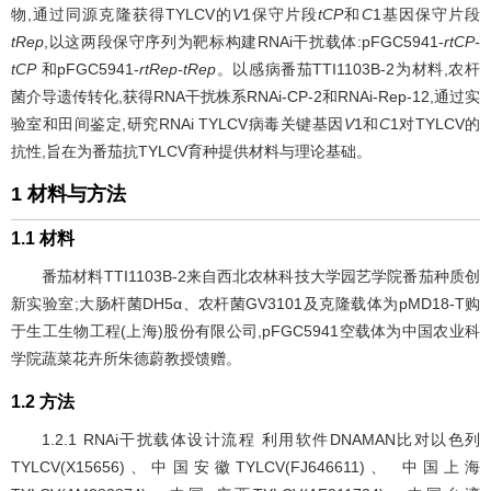
物,通过同源克隆获得TYLCV的
V
1保守片段
tCP
和
C
1基因保守片段
tRep
,以这两段保守序列为靶标构建RNAi干扰载体:pFGC5941-
rtCP-
tCP
和pFGC5941-
rtRep-tRep
。以感病番茄TTI1103B-2为材料,农杆
菌介导遗传转化,获得RNA干扰株系RNAi-CP-2和RNAi-Rep-12,通过实
验室和田间鉴定,研究RNAi TYLCV病毒关键基因
V
1和
C
1对TYLCV的
抗性,旨在为番茄抗TYLCV育种提供材料与理论基础。
1 材料与方法
1.1 材料
番茄材料TTI1103B-2来自西北农林科技大学园艺学院番茄种质创
新实验室;大肠杆菌DH5α、农杆菌GV3101及克隆载体为pMD18-T购
于生工生物工程(上海)股份有限公司,pFGC5941空载体为中国农业科
学院蔬菜花卉所朱德蔚教授馈赠。
1.2 方法
1.2.1 RNAi干扰载体设计流程 利用软件DNAMAN比对以色列
TYLCV(X15656)、中国安徽TYLCV(FJ646611)、 中国上海