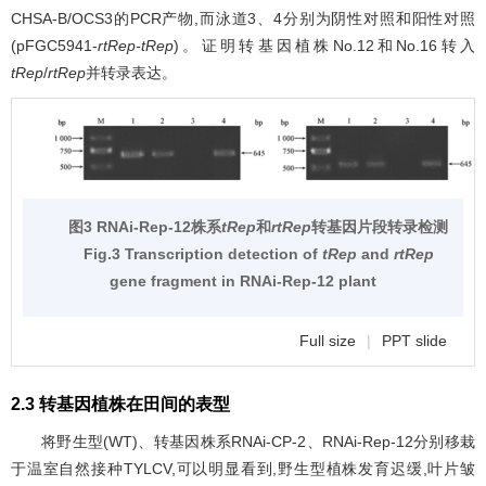
CHSA-B/OCS3的PCR产物,而泳道3、4分别为阴性对照和阳性对照
(pFGC5941-
rtRep-tRep
)。证明转基因植株No.12和No.16转入
tRep
/
rtRep
并转录表达。
图3 RNAi-Rep-12株系
tRep
和
rtRep
转基因片段转录检测
Fig.3 Transcription detection of
tRep
and
rtRep
gene fragment in RNAi-Rep-12 plant
Full size
|
PPT slide
2.3 转基因植株在田间的表型
将野生型(WT)、转基因株系RNAi-CP-2、RNAi-Rep-12分别移栽
于温室自然接种TYLCV,可以明显看到,野生型植株发育迟缓,叶片皱