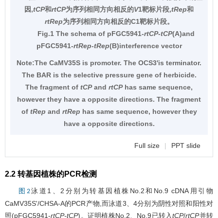
因,
tCP
和
rtCP
为序列相同方向相反的
V
1靶标片段,
tRep
和
rtRep
为序列相同方向相反的C1靶标片段。
Fig.1 The schema of pFGC5941-
rtCP-tCP
(A)and
pFGC5941-
rtRep-tRep
(B)interference vector
Note:The CaMV35S is promoter. The OCS3'is terminator.
The BAR is the selective pressure gene of herbicide.
The fragment of
tCP
and
rtCP
has same sequence,
however they have a opposite directions. The fragment
of
tRep
and
rtRep
has same sequence, however they
have a opposite directions.
Full size
|
PPT slide
2.2 转基因植株的PCR检测
泳道1、2分别为转基因植株No.2和No.9 cDNA用引物
图2
CaMV35S'/CHSA-A的PCR产物,而泳道3、4分别为阴性对照和阳性对
照(pFGC5941-
rtCP-tCP
)。证明植株No.2、No.9已转入
tCP
/
rtCP
并转