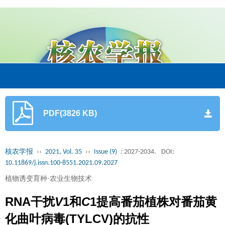
PDF(3826 KB)
核农学报
››
2021, Vol. 35
››
Issue (9)
: 2027-2034.
DOI:
10.11869/j.issn.100-8551.2021.09.2027
植物诱变育种·农业生物技术
RNA干扰
V
1和
C
1提高番茄植株对番茄黄
化曲叶病毒(TYLCV)的抗性