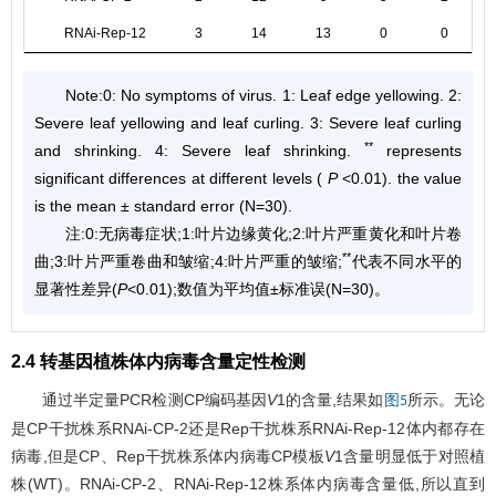
RNAi-Rep-12
3
14
13
0
0
Note:0: No symptoms of virus. 1: Leaf edge yellowing. 2:
Severe leaf yellowing and leaf curling. 3: Severe leaf curling
**
and shrinking. 4: Severe leaf shrinking.
represents
significant differences at different levels (
P
<0.01). the value
is the mean ± standard error (N=30).
注:0:无病毒症状;1:叶片边缘黄化;2:叶片严重黄化和叶片卷
**
曲;3:叶片严重卷曲和皱缩;4:叶片严重的皱缩;
代表不同水平的
显著性差异(
P
<0.01);数值为平均值±标准误(N=30)。
2.4 转基因植株体内病毒含量定性检测
通过半定量PCR检测CP编码基因
V
1的含量,结果如
所示。无论
图5
是CP干扰株系RNAi-CP-2还是Rep干扰株系RNAi-Rep-12体内都存在
病毒,但是CP、Rep干扰株系体内病毒CP模板
V
1含量明显低于对照植
株(WT)。RNAi-CP-2、RNAi-Rep-12株系体内病毒含量低,所以直到