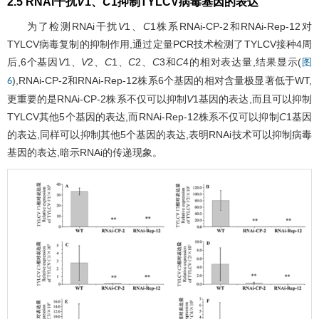
2.5 RNAi干扰
V
1、
C
1抑制TYLCV病毒基因的表达
为了检测RNAi干扰
V
1、
C
1株系RNAi-CP-2和RNAi-Rep-12对
TYLCV病毒复制的抑制作用,通过定量PCR技术检测了TYLCV接种4周
后,6个基因
V
1、
V
2、
C
1、
C
2、
C
3和
C
4的相对表达量,结果显示(
图
),RNAi-CP-2和RNAi-Rep-12株系6个基因的相对含量极显著低于WT,
6
更重要的是RNAi-CP-2株系不仅可以抑制
V
1基因的表达,而且可以抑制
TYLCV其他5个基因的表达,而RNAi-Rep-12株系不仅可以抑制
C
1基因
的表达,同样可以抑制其他5个基因的表达,表明RNAi技术可以抑制病毒
基因的表达,暗示RNAi的传递现象。