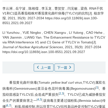
李云洲
,
岳宁波
,
陈相儒
,
李玉龙
,
曹贺贺
,
闫见敏
,
梁燕
.
RNA干扰
V
1和
C
1提高番茄植株对番茄黄化曲叶病毒(TYLCV)的抗性[J]. 核农学
报, 2021, 35(9): 2027-2034 https://doi.org/10.11869/j.issn.100-
8551.2021.09.2027
LI Yunzhou
,
YUE Ningbo
,
CHEN Xiangru
,
LI Yulong
,
CAO Hehe
,
YAN Jianmin
,
LIANG Yan
.
The Enhancement Resistance to TYLCV
via RNA Interference
V
1 and
C
1 Gene of TYLCV in Tomato[J].
Journal of Nuclear Agricultural Sciences
, 2021, 35(9): 2027-2034
https://doi.org/10.11869/j.issn.100-8551.2021.09.2027
上一篇
下一篇
番茄黄化曲叶病毒(
Tomato yellow leaf curl virus
,TYLCV)属双生
1
[
]
病毒科(Geminiviruses)菜豆金色花叶病毒属(
Begomoviruses
)
。番
2
3
[
,
]
茄幼苗感染TYLCV后,会造成严重损失
。TYLCV已成为威胁番茄安
4
5
[
,
]
全生产的重要病害之一
,该病毒主要通过烟粉虱(
Bemisia tabaci
)传
6
7
[
,
]
播
。粉虱很难控制,所以培育TYLCV抗性新品种是控制TYLCV蔓延