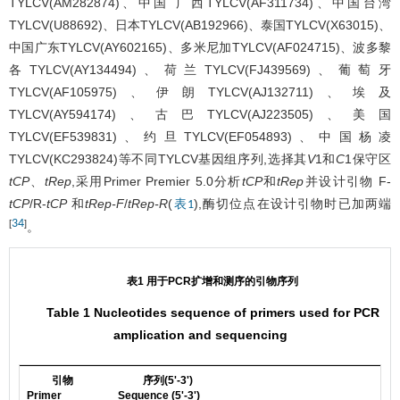
TYLCV(AM282874)、中国 广西TYLCV(AF311734)、中国台湾
TYLCV(U88692)、日本TYLCV(AB192966)、泰国TYLCV(X63015)、
中国广东TYLCV(AY602165)、多米尼加TYLCV(AF024715)、波多黎
各TYLCV(AY134494)、荷兰TYLCV(FJ439569)、葡萄牙
TYLCV(AF105975)、伊朗TYLCV(AJ132711)、埃及
TYLCV(AY594174)、古巴TYLCV(AJ223505)、美国
TYLCV(EF539831)、约旦TYLCV(EF054893)、中国杨凌
TYLCV(KC293824)等不同TYLCV基因组序列,选择其
V
1和
C
1保守区
tCP
、
tRep
,采用Primer Premier 5.0分析
tCP
和
tRep
并设计引物 F-
tCP
/R-
tCP
和
tRep-F
/
tRep-R
(
),酶切位点在设计引物时已加两端
表1
34
[
]
。
表1 用于PCR扩增和测序的引物序列
Table 1 Nucleotides sequence of primers used for PCR
amplication and sequencing
引物
序列(5'-3')
Primer
Sequence (5'-3')