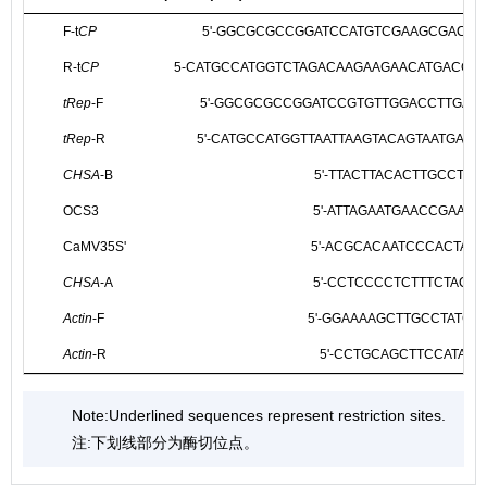
F-t
CP
5'-GGCGCGCCGGATCCATGTCGAAGCGACCAG
R-t
CP
5-CATGCCATGGTCTAGACAAGAAGAACATGACCTGA
tRep
-F
5'-GGCGCGCCGGATCCGTGTTGGACCTTGATTG
tRep
-R
5'-CATGCCATGGTTAATTAAGTACAGTAATGATGC
CHSA
-B
5'-TTACTTACACTTGCCTTGG
OCS3
5'-ATTAGAATGAACCGAAACC
CaMV35S'
5'-ACGCACAATCCCACTATCC
CHSA
-A
5'-CCTCCCCTCTTTCTACCTT
Actin
-F
5'-GGAAAAGCTTGCCTATGTG
Actin
-R
5'-CCTGCAGCTTCCATACC-
Note:Underlined sequences represent restriction sites.
注:下划线部分为酶切位点。