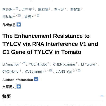
1
1
1
4
3
李云洲
,
岳宁波
,
陈相儒
,
李玉龙
,
曹贺贺
,
1
,
*
2
,
*
闫见敏
,
梁燕
+
作者信息
The Enhancement Resistance to
TYLCV via RNA Interference
V
1 and
C
1 Gene of TYLCV in Tomato
1
1
1
4
LI Yunzhou
,
YUE Ningbo
,
CHEN Xiangru
,
LI Yulong
,
3
1
,
*
2
,
*
CAO Hehe
,
YAN Jianmin
,
LIANG Yan
+
Author information
+
文章历史
摘要