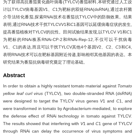
为了获得高抗番茄黄化曲叶病毒(TYLCV)番茄材料,本研究通过人工设
计以TYLCV病毒基因
V
1、
C
1为靶标的双链RNA(dsRNA),通过农杆菌
介导法转化番茄,探索RNAi技术在番茄抗TYLCV中的防御效果。结果
表明,通过RNAi技术干扰TYLCV
V
1和
C
1基因可以延缓病毒症状的发生,
提高番茄植株对TYLCV的抗性。田间试验结果发现,以TYLCV
V
1和
C
1
为靶标的RNAi株系RNAi-CP-2和RNAi-Rep-12,不仅可以干扰病毒
V
1、
C
1的表达,而且可以干扰TYLCV其他4个基因
V
2、
C
2、
C
3和
C
4,
表明RNAi技术可以在靶标基因附近传递,影响相邻其他基因的表达。本
研究结果为番茄抗病毒研究奠定了理论基础。
Abstract
In order to obtain a highly resistant tomato material against
Tomato
yellow leaf curl virus
(TYLCV), two double-stranded RNA (dsRNA)
were designed to target the TYLCV virus genes
V
1 and
C
1, and
were transformed in tomato by Agrobacterium-mediated, to explore
the defense effect of RNAi technology in tomato against TYLCV.
The results showed that interfering with
V
1 and
C
1 gene of TYLCV
through RNAi can delay the occurrence of virus symptoms and