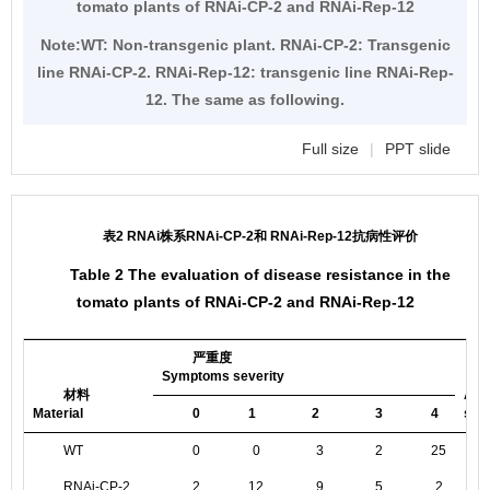
tomato plants of RNAi-CP-2 and RNAi-Rep-12
Note:WT: Non-transgenic plant. RNAi-CP-2: Transgenic
line RNAi-CP-2. RNAi-Rep-12: transgenic line RNAi-Rep-
12. The same as following.
Full size
|
PPT slide
表2 RNAi株系RNAi-CP-2和 RNAi-Rep-12抗病性评价
Table 2 The evaluation of disease resistance in the
tomato plants of RNAi-CP-2 and RNAi-Rep-12
严重度
Symptoms severity
材料
Ave
Material
0
1
2
3
4
seve
WT
0
0
3
2
25
RNAi-CP-2
2
12
9
5
2