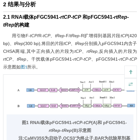
2 结果与分析
2.1 RNAi载体pFGC5941-
rtCP-tCP
和pFGC5941-
rtRep-
tRep
的构建
用引物F-
tCP
/R-
tCP
、
tRep
-F/
tRep
-R扩增得到基因片段
tCP
(420
bp)、
tRep
(300 bp),将目的片段
tCP
、
tRep
分别插入pFGC5941内含子
CHSA两端,其中正向插入的片段为
tCP
、
rtRep
,反向插入的片段为
rtCP
、
tRep
。干扰载体pFGC5941-
rtCP-tCP
、pFGC5941-
rtCP-tCP
示意图如
所示。
图1
图1 RNAi载体pFGC5941-
rtCP-tCP
(A)和 pFGC5941-
rtRep-tRep
(B)示意图
注:CaMV35S为启动子,OCS3'为终止子,BAR为抗除草剂基