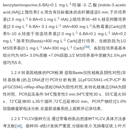
-1
benzylaminopurine,6-BA)+0.1 mg·L
吲哚-3-乙酸(indole-3-acetic
acid,IAA)]上预培养2 d,用含有目标载体的农杆菌侵染5 min,于共培养
-1
-1
基(2.0 mg·L
6-BA+0.1 mg·L
IAA)上暗培养36~48 h,移至抑菌培养
-1
-1
-1
基[2.0 mg·L
6-BA+ 0.1 mg·L
IAA+400 mg·L
头孢霉素(Carb)]培
-1
-1
养5~10 d,转接于筛选培养基[2.0 mg·L
6-BA+0.1 mg·L
IAA+0.2
-1
-1
mg·L
除草剂(Basta)+400 mg·L
Carb]进行培养。生根阶段为1/2
34
-1
-1
[
]
MS培养基(0.1 mg·L
IAA+300 mg·L
Carb)
。各阶段培养基基本
组分均为:MS+ 3.0%蔗糖 +7.0%琼脂,1/2 MS培养基中蔗糖为1.5%,pH
值均为5.8。
1.2.4 转基因植株的PCR检测 提取Baste抗性植株及阴性对照(非
转基植株)的总DNA进行PCR分析检测,以pFGC5941-
rtCP-tCP
和
pFGC5941-
rtRep-tRep
质粒DNA为阳性对照,未转化植株总DNA为阴
性对照。PCR反应条件:94℃预变性3 min;94℃变性30 s、55℃退火30
s、72℃延伸30 s,35个循环;72℃总延伸10 min。PCR产物经过1.0%
琼脂糖凝胶电泳分析,在凝胶成像系统上观察并记录结果。
1.2.5 TYLCV接种方法 通过带毒粉虱自然接种TYLCV,具体方法参
考文献[
]。接种30 d统计发病严重度,分级标准,0:无病毒症状;1:叶片
36