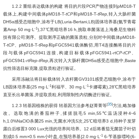
1.2.2 重组表达载体的构建 将目的片段PCR产物连接到pMD18-T
载体上,构建中间载体pMD18-T-
tCP
和pMD18-T-
tRep
,转入大肠杆菌
DH5α感受态细胞中,涂布于LB(Luria-Bertani,LB)固体培养基(氨苄青霉
-1
素Amp 50 mg·L
),37℃黑暗培养16 h,挑取单菌落送上海桑尼生物科
技有限公司测序。提取测序正确的菌落质粒,分别对中间载体pMD18-
T-tCP、pMD18-T-tRep和pFGC5941载体酶切,用T4连接酶将目的片
段与载体pFGC5941连接,构建目标载体pFGC5941-
rtCP-tCP
、
pFGC5941-
rtRep-tRep
,再次转入大肠杆菌DH5α感受态细胞中,Baste
抗性筛选目标克隆,提取质粒进行验证。
采用冻融法将目标载体转入农杆菌GV3101感受态细胞中,涂布于
-1
-1
LB固体培养基(25 mg·L
利福平、30 mg·L
卡娜霉素),28℃黑暗培养
直至长出单菌落,并提取质粒,利用限制性内切酶进行验证。
35
[
]
1.2.3 转基因植株的获得 转基因方法参考赵菁菁等
方法,略加修
改。选取饱满的番茄种子,揉搓脱毛5 min,55℃温汤浸种4~6
h,1.0%NaClO杀菌25 min,无菌水冲洗5次,25℃暗培养3 d,待种子发芽
露白后移置3 000 Lux光强的培养间培养。12 d后将番茄无菌苗子叶切
-1
割成0.5 mm×0.5 mm小叶盘,在预培养基[2.0 mg·L
6-苄基腺嘌呤(6-