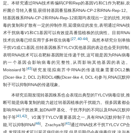
定。本研究通过RNAi技术将编码CP和Rep的基因
V
1和
C
1作为靶标,农
杆菌介导转入番茄,获得转基因番茄株系RNAi-CP-2和RNAi-Rep-12。
转基因株系RNAi-CP-2和RNAi-Rep-12前期均表现出一定的抗性,对病
毒的复制和扩散有一定的抑制作用,延缓病症的发生,表明通过RNAi技
术干扰病毒
V
1和
C
1基因可以有效提高番茄植株的抗病性。目前RNAi
27
40
44
[
,
-
]
技术抗病毒已经应用于多种双生病毒
。虽然本研究分别单独
干扰
V
1或
C
1基因,但转基因株系TYLCV其他基因的表达也会受到抑制,
表明RNAi技术可以在靶标基因附近传递干扰,这可能是因为RNAi病毒
的一个基因会影响病毒的完整性,从而影响其他基因的表达。
45
[
]
Moissiard等
研究发现拟南芥中RNAi的传递现象需要DCL2酶
(Dicer-like 2, DCL 2)和DCL4酶(Dicer-like 4, DCL 4)参与,RNAi沉默抑
制子可以抑制RNAi的传递现象。
本研究后期发现转基因株系也会表现出典型的TYLCV病毒症状,推
断可能是病毒复制的能力超过转基因植株的干扰能力。很多因素都会
影响RNAi干扰效果,如DNA甲基化、干扰序列的不同以及RNAi沉默抑
41
42
[
,
]
制子等
。
V
2属于TYLCV重要基因之一,具有RNA沉默抑制子功
46
41
[
]
[
]
能,可以抑制RNAi
。Zrachya等
通过RNAi技术干扰TYLCV CP合
成,发现该技术可以延迟病症的出现,但是后期仍会有病毒症状,这与本