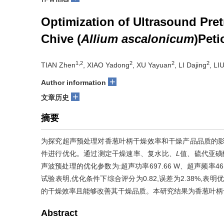
Optimization of Ultrasound Pre
Chive (
Allium ascalonicum
)Peti
1,2
2
2
2
TIAN Zhen
, XIAO Yadong
, XU Yayuan
, LI Dajing
, LI
+
Author information
+
文章历史
摘要
为探究超声预处理对香葱叶柄干燥效率和干燥产品品质的影响,
件进行优化。通过测定干燥速率、复水比、
L
值、硫代亚磺
声波预处理的优化参数为:超声功率697.66 W、超声频率46.2
试验表明,优化条件下综合评分为0.82,误差为2.38%,
的干燥效率且能够改善其干燥品质。本研究结果为香葱叶柄
Abstract