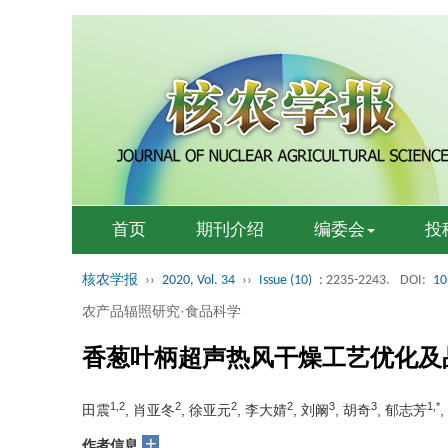
首页
期刊介绍
编委会
投
核农学报
››
2020, Vol. 34
››
Issue (10)
: 2235-2243.
DOI:
10
农产品辐照研究·食品科学
香葱叶柄超声热风干燥工艺优化及
1,2
2
2
2
3
3
1,*
田震
, 肖亚冬
, 徐亚元
, 李大婧
, 刘阚
, 胡奇
, 郁志芳
+
作者信息