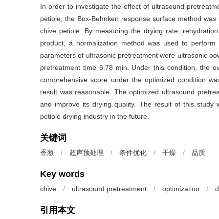
In order to investigate the effect of ultrasound pretreatm
petiole, the Box-Behnken response surface method was us
chive petiole. By measuring the drying rate, rehydration
product, a normalization method was used to perform 
parameters of ultrasonic pretreatment were ultrasonic p
pretreatment time 5.78 min. Under this condition, the ov
comprehensive score under the optimized condition was
result was reasonable. The optimized ultrasound pretrea
and improve its drying quality. The result of this study 
petiole drying industry in the future.
关键词
香葱
/
超声预处理
/
条件优化
/
干燥
/
品质
Key words
chive
/
ultrasound pretreatment
/
optimization
/
d
引用本文