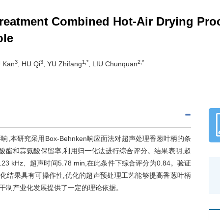
treatment Combined Hot-Air Drying Proc
ole
3
3
1,*
2,*
U Kan
, HU Qi
, YU Zhifang
, LIU Chunquan
本研究采用Box-Behnken响应面法对超声处理香葱叶柄的条
酸酯和蒜氨酸保留率,利用归一化法进行综合评分。结果表明,超
3 kHz、超声时间5.78 min,在此条件下综合评分为0.84。验证
表明优化结果具有可操作性,优化的超声预处理工艺能够提高香葱叶柄
干制产业化发展提供了一定的理论依据。