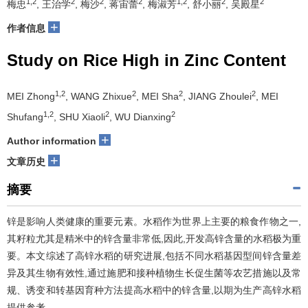
1,2
2
2
2
1,2
2
2
梅忠
, 王治学
, 梅沙
, 蒋宙蕾
, 梅淑芳
, 舒小丽
, 吴殿星
+
作者信息
Study on Rice High in Zinc Content
1,2
2
2
2
MEI Zhong
, WANG Zhixue
, MEI Sha
, JIANG Zhoulei
, MEI
1,2
2
2
Shufang
, SHU Xiaoli
, WU Dianxing
+
Author information
+
文章历史
摘要
锌是影响人类健康的重要元素。水稻作为世界上主要的粮食作物之一,
其籽粒尤其是精米中的锌含量非常低,因此,开发高锌含量的水稻极为重
要。本文综述了高锌水稻的研究进展,包括不同水稻基因型间锌含量差
异及其生物有效性,通过施肥和接种植物生长促生菌等农艺措施以及常
规、诱变和转基因育种方法提高水稻中的锌含量,以期为生产高锌水稻
提供参考。