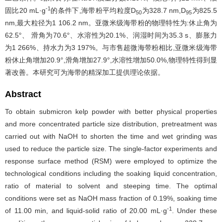
-1
固比20 mL·g
的条件下,海带粉平均粒度D
为328.7 nm,D
为825.5
50
95
nm,最大粒径为1 106.2 nm。亚微米级海带粉的物理特性为:休止角为
62.5°、 滑角为70.6°、水溶性为20.1%、润湿时间为35.3 s、膨胀力
为1 266%、持水力为3 197%。与市售超微海带粉相比,亚微米级海带
粉休止角增加20.9°,滑角增加27.9°,水溶性增加50.0%,物理特性得到显
著改善。本研究可为海带的精深加工提供理论依据。
Abstract
To obtain submicron kelp powder with better physical properties
and more concentrated particle size distribution, pretreatment was
carried out with NaOH to shorten the time and wet grinding was
used to reduce the particle size. The single-factor experiments and
response surface method (RSM) were employed to optimize the
technological conditions including the soaking liquid concentration,
ratio of material to solvent and steeping time. The optimal
conditions were set as NaOH mass fraction of 0.19%, soaking time
-1
of 11.00 min, and liquid-solid ratio of 20.00 mL·g
. Under these