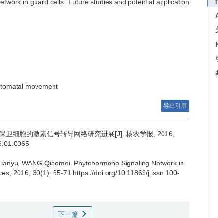
twork in guard cells. Future studies and potential application
stomatal movement
导出引用
保卫细胞的激素信号转导网络研究进展[J]. 核农学报, 2016,
16.01.0065
 Tianyu, WANG Qiaomei.
Phytohormone Signaling Network in
nces
, 2016, 30(1): 65-71 https://doi.org/10.11869/j.issn.100-
下一篇