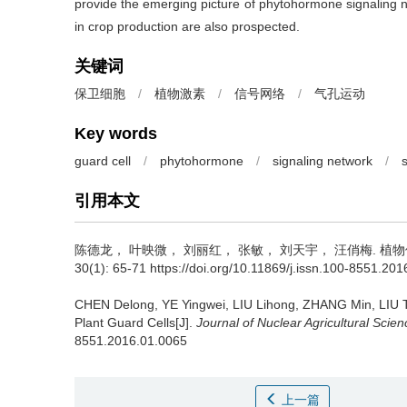
provide the emerging picture of phytohormone signaling ne
in crop production are also prospected.
关键词
保卫细胞
/
植物激素
/
信号网络
/
气孔运动
Key words
guard cell
/
phytohormone
/
signaling network
/
引用本文
陈德龙， 叶映微， 刘丽红， 张敏， 刘天宇， 汪俏梅.
植物
30(1): 65-71 https://doi.org/10.11869/j.issn.100-8551.20
CHEN Delong, YE Yingwei, LIU Lihong, ZHANG Min, LIU
Plant Guard Cells[J].
Journal of Nuclear Agricultural Scie
8551.2016.01.0065
上一篇