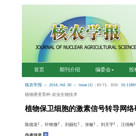
首页
期刊介绍
编委会
投
核农学报
››
2016, Vol. 30
››
Issue (1)
: 65-71.
DOI:
10.11869
植物诱变育种·农业生物技术
植物保卫细胞的激素信号转导网络
1
2
1
1
1
1
陈德龙
， 叶映微
， 刘丽红
， 张敏
， 刘天宇
， 汪俏梅
+
作者信息