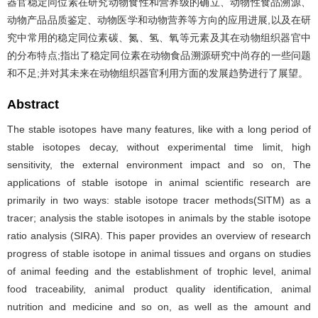
器官稳定同位素在研究动物食性和营养级的确立、动物性食品溯源、
动物产品品质鉴定、动物医学和动物营养等方向的应用进展,以及在研
究中常用的稳定同位素碳、氮、氢、氧等元素及其在动物组织器官中
的分布特点;指出了稳定同位素在动物食品溯源研究中尚存的一些问题
和不足;并对其未来在动物组织器官利用方面的发展趋势进行了展望。
Abstract
The stable isotopes have many features, like with a long period of
stable isotopes decay, without experimental time limit, high
sensitivity, the external environment impact and so on, The
applications of stable isotope in animal scientific research are
primarily in two ways: stable isotope tracer methods(SITM) as a
tracer; analysis the stable isotopes in animals by the stable isotope
ratio analysis (SIRA). This paper provides an overview of research
progress of stable isotope in animal tissues and organs on studies
of animal feeding and the establishment of trophic level, animal
food traceability, animal product quality identification, animal
nutrition and medicine and so on, as well as the amount and