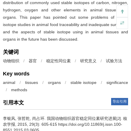
distribution of commonly used stable isotopes of carbon, nitrogen,
hydrogen, oxygen and other elements in animal tissues and
organs. This paper has pointed out some problems of stable
isotope studies in animal food traceability and inadequate surviving,
and the aspects of stable isotope using in animal tissues and
organs in the future has been discussed.
关键词
动物组织
/
器官
/
稳定性同位素
/
研究意义
/
试验方法
Key words
animal
/
tissues
/
organs
/
stable isotope
/
significance
/
methods
导出引用
引用本文
李银风, 张哲乾, 尚占环.
我国动物组织器官稳定同位素研究进展[J]. 核
农学报, 2015, 29(3): 605-615 https://doi.org/10.11869/j.issn.100-
8551.2015.03.0605