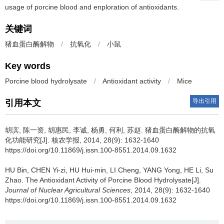
usage of porcine blood and enploration of antioxidants.
关键词
猪血蛋白酶解物
/
抗氧化
/
小鼠
Key words
Porcine blood hydrolysate
/
Antioxidant activity
/
Mice
导出引用
引用本文
胡滨, 陈一资, 胡惠民, 李诚, 杨勇, 何利, 苏赵.
猪血蛋白酶解物的抗氧
化功能研究[J]. 核农学报, 2014, 28(9): 1632-1640
https://doi.org/10.11869/j.issn.100-8551.2014.09.1632
HU Bin, CHEN Yi-zi, HU Hui-min, LI Cheng, YANG Yong, HE Li, Su
Zhao.
The Antioxidant Activity of Porcine Blood Hydrolysate[J].
Journal of Nuclear Agricultural Sciences
, 2014, 28(9): 1632-1640
https://doi.org/10.11869/j.issn.100-8551.2014.09.1632