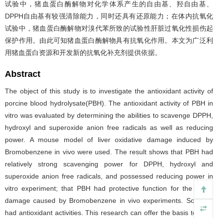
试验中，猪血蛋白酶解物对化学体系产生的自由基、羟自由基、
DPPH自由基有较强清除能力，同时还具有还原能力；在体内抗氧化
试验中，猪血蛋白酶解物对溴代苯所致的试验性肝脏过氧化性损伤起
保护作用。由此可知猪血蛋白酶解物具有抗氧化作用。本文为广泛利
用猪血蛋白资源和开发新的抗氧化补充剂提供依据。
Abstract
The object of this study is to investigate the antioxidant activity of
porcine blood hydrolysate(PBH). The antioxidant activity of PBH in
vitro was evaluated by determining the abilities to scavenge DPPH,
hydroxyl and superoxide anion free radicals as well as reducing
power. A mouse model of liver oxidative damage induced by
Bromobenzene in vivo were used. The result shows that PBH had
relatively strong scavenging power for DPPH, hydroxyl and
superoxide anion free radicals, and possessed reducing power in
vitro experiment; that PBH had protective function for the liver's
damage caused by Bromobenzene in vivo experiments. So, PBH
had antioxidant activities. This research can offer the basis to wide