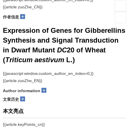
{{article.zuoZhe_CN}}
+
作者信息
Expression of Genes for Gibberellins
Synthesis and Signal Transduction
in Dwarf Mutant
DC
20 of Wheat
(
Triticum aestivum
L.)
{{javascript:window.custom_author_en_index=0;}}
{{article.zuoZhe_EN}}
+
Author information
+
文章历史
本文亮点
{{article.keyPoints_cn}}