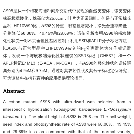
AS
98是从一个棉花海陆种间杂交后代中发现的自然突变体，该突变体
株高极端矮化，株高仅为25.6cm，叶片为正常阔叶。但是与正常棉花
品种LHF10W99比，
AS
98的铃重、籽指显著减小，净光合速率降低，
分别降低68.88%、49.45%和29.69%；遗传分析表明
AS
98的极端矮
化性状受一对不完全显性基因控制；利用SSR和AFLP分子标记方法，
以
AS
98与正常型品种LHF10W99杂交的F
分离群体为分子标记群
2
体，发现一个与该极端矮化性状连锁的SSR标记（GH537）和一个
AFLP标记E4M13（E-ACA，M-CGA），与
AS
98的矮化性状的遗传距
离分别为4.9cM和9.7cM。通过对其农艺性状及其分子标记定位研究，
可为该材料在棉花育种的应用提供理论指导。
Abstract
A cotton mutant
AS
98 with ultra-dwarf was selected from a
interspecific hybridization (
Gossypium barbadense L
.×
Gossypium
hirsutum L
.). The plant height of
AS
98 is 25.6 cm. The boll weight,
seed index and photosynthetic rate of
AS
98 were 68.88%、49.45%
and 29.69% less as compared with that of the normal variety,