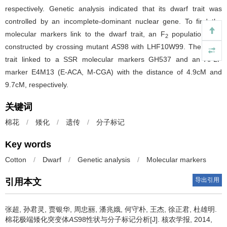
respectively. Genetic analysis indicated that its dwarf trait was
controlled by an incomplete-dominant nuclear gene. To find the
molecular markers link to the dwarf trait, an F
population was
2
constructed by crossing mutant
AS
98 with LHF10W99. The dwarf
trait linked to a SSR molecular markers GH537 and an AFLP
marker E4M13 (E-ACA, M-CGA) with the distance of 4.9cM and
9.7cM, respectively.
关键词
棉花
/
矮化
/
遗传
/
分子标记
Key words
Cotton
/
Dwarf
/
Genetic analysis
/
Molecular markers
导出引用
引用本文
张超, 孙君灵, 贾银华, 周忠丽, 潘兆娥, 何守朴, 王杰, 徐正君, 杜雄明.
棉花极端矮化突变体
AS
98性状与分子标记分析[J]. 核农学报, 2014,