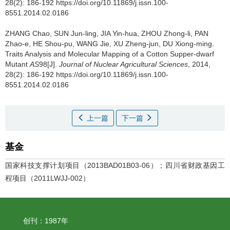
28(2): 186-192 https://doi.org/10.11869/j.issn.100-
8551.2014.02.0186
ZHANG Chao, SUN Jun-ling, JIA Yin-hua, ZHOU Zhong-li, PAN
Zhao-e, HE Shou-pu, WANG Jie, XU Zheng-jun, DU Xiong-ming.
Traits Analysis and Molecular Mapping of a Cotton Supper-dwarf
Mutant
AS
98[J].
Journal of Nuclear Agricultural Sciences
, 2014,
28(2): 186-192 https://doi.org/10.11869/j.issn.100-
8551.2014.02.0186
上一篇
下一篇
基金
国家科技支撑计划项目（2013BAD01B03-06）；四川省财政基因工
程项目（2011LWJJ-002）
创刊：1987年