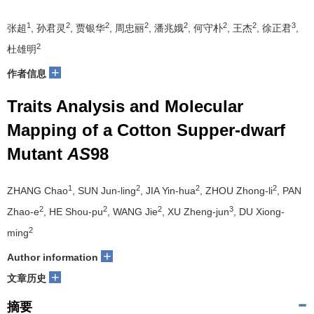
1
2
2
2
2
2
2
3
张超
, 孙君灵
, 贾银华
, 周忠丽
, 潘兆娥
, 何守朴
, 王杰
, 徐正君
,
2
杜雄明
+
作者信息
Traits Analysis and Molecular
Mapping of a Cotton Supper-dwarf
Mutant
AS
98
1
2
2
2
ZHANG Chao
, SUN Jun-ling
, JIA Yin-hua
, ZHOU Zhong-li
, PAN
2
2
2
3
Zhao-e
, HE Shou-pu
, WANG Jie
, XU Zheng-jun
, DU Xiong-
2
ming
+
Author information
+
文章历史
摘要