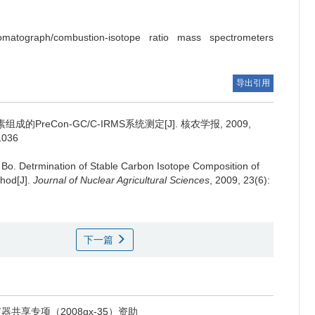
romatograph/combustion-isotope ratio mass spectrometers
导出引用
的PreCon-GC/C-IRMS系统测定[J]. 核农学报, 2009,
1036
 Bo.
Detrmination of Stable Carbon Isotope Composition of
hod[J].
Journal of Nuclear Agricultural Sciences
, 2009, 23(6):
下一篇
器共享专项（2008gx-35）资助