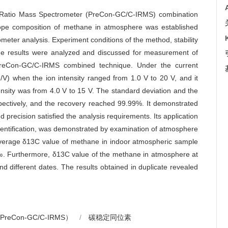
Ratio Mass Spectrometer (PreCon-GC/C-IRMS) combination
otope composition of methane in atmosphere was established
eter analysis. Experiment conditions of the method, stability
 the results were analyzed and discussed for measurement of
PreCon-GC/C-IRMS combined technique. Under the current
/V) when the ion intensity ranged from 1.0 V to 20 V, and it
tensity was from 4.0 V to 15 V. The standard deviation and the
ctively, and the recovery reached 99.99%. It demonstrated
d precision satisfied the analysis requirements. Its application
dentification, was demonstrated by examination of atmosphere
 average δ13C value of methane in indoor atmospheric sample
. Furthermore, δ13C value of the methane in atmosphere at
d different dates. The results obtained in duplicate revealed
Con-GC/C-IRMS）
/
碳稳定同位素