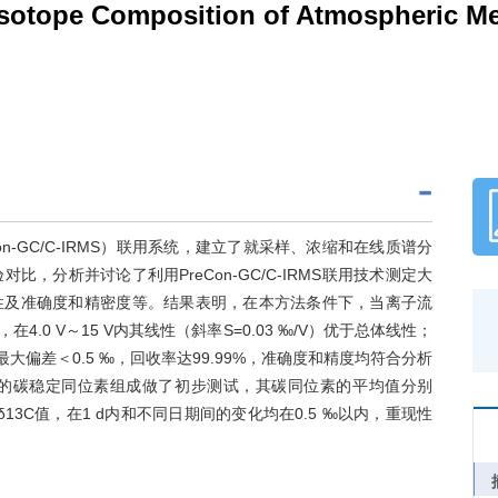
 Isotope Composition of Atmospheric 
n-GC/C-IRMS）联用系统，建立了就采样、浓缩和在线质谱分
，分析并讨论了利用PreCon-GC/C-IRMS联用技术测定大
性及准确度和精密度等。结果表明，在本方法条件下，当离子流
），在4.0 V～15 V内其线性（斜率S=0.03 ‰/V）优于总体线性；
最大偏差＜0.5 ‰，回收率达99.99%，准确度和精度均符合分析
4的碳稳定同位素组成做了初步测试，其碳同位素的平均值分别
H4的δ13C值，在1 d内和不同日期间的变化均在0.5 ‰以内，重现性