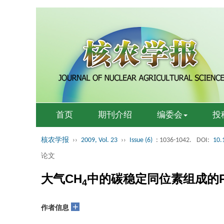
首页
期刊介绍
编委会
投
核农学报
››
2009, Vol. 23
››
Issue (6)
: 1036-1042.
DOI:
10.
论文
大气CH
中的碳稳定同位素组成的Pre
4
+
作者信息