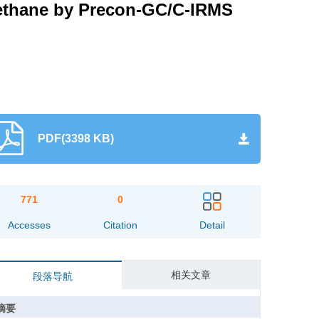
Methane by Precon-GC/C-IRMS
PDF(3398 KB)
771
0
Accesses
Citation
Detail
相关文章
段落导航
摘要