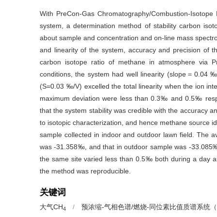
With PreCon-Gas Chromatography/Combustion-Isotope 
system, a determination method of stability carbon is
about sample and concentration and on-line mass spectrom
and linearity of the system, accuracy and precision of
carbon isotope ratio of methane in atmosphere via 
conditions, the system had well linearity (slope＝0.04 ‰
(S=0.03 ‰/V) excelled the total linearity when the ion in
maximum deviation were less than 0.3‰ and 0.5‰ respe
that the system stability was credible with the accuracy an
to isotopic characterization, and hence methane source i
sample collected in indoor and outdoor lawn field. The
was -31.358‰, and that in outdoor sample was -33.085‰
the same site varied less than 0.5‰ both during a day an
the method was reproducible.
关键词
大气CH
/
预浓缩-气相色谱/燃烧-同位素比值质谱系统（Pre
4