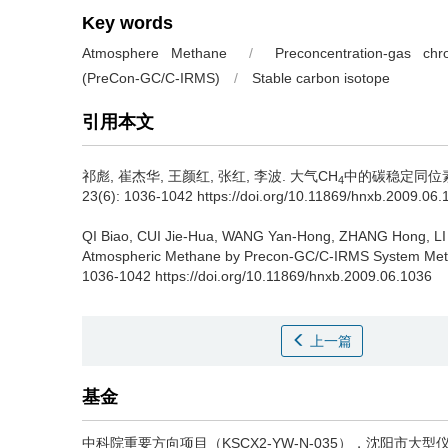
Key words
Atmosphere Methane
/
Preconcentration-gas ch
(PreCon-GC/C-IRMS)
/
Stable carbon isotope
引用本文
祁彪, 崔杰华, 王颜红, 张红, 李波.
大气CH
中的碳稳定同位素组成
4
23(6): 1036-1042 https://doi.org/10.11869/hnxb.2009.06.
QI Biao, CUI Jie-Hua, WANG Yan-Hong, ZHANG Hong, LI
Atmospheric Methane by Precon-GC/C-IRMS System Met
1036-1042 https://doi.org/10.11869/hnxb.2009.06.1036
上一篇
基金
中科院重要方向项目（KSCX2-YW-N-035），沈阳市大型仪